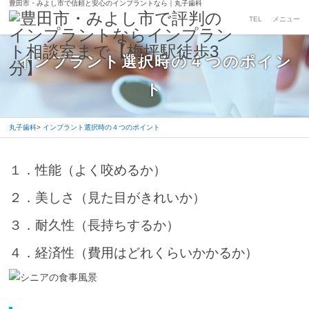
豊田市・みよし市で信頼と安心のインプラントなら｜丸子歯科
TEL
メニュー
インプラント選択時の４つのポイン
ト
丸子歯科
インプラント選択時の４つのポイント
2
１．性能（よく咬めるか）
0
2
２．美しさ（見た目がきれいか）
2
年
３．耐久性（長持ちするか）
5
月
４．経済性（費用はどれくらいかかるか）
2
0
日
2
丸
0
子