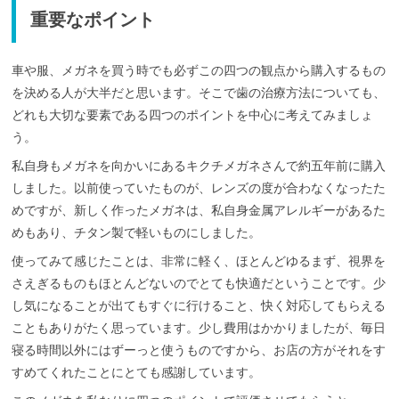
2
歯
重要なポイント
2
科
年
5
月
車や服、メガネを買う時でも必ずこの四つの観点から購入するもの
2
を決める人が大半だと思います。そこで歯の治療方法についても、
0
どれも大切な要素である四つのポイントを中心に考えてみましょ
日
う。
私自身もメガネを向かいにあるキクチメガネさんで約五年前に購入
しました。以前使っていたものが、レンズの度が合わなくなったた
めですが、新しく作ったメガネは、私自身金属アレルギーがあるた
めもあり、チタン製で軽いものにしました。
使ってみて感じたことは、非常に軽く、ほとんどゆるまず、視界を
さえぎるものもほとんどないのでとても快適だということです。少
し気になることが出てもすぐに行けること、快く対応してもらえる
こともありがたく思っています。少し費用はかかりましたが、毎日
寝る時間以外にはずーっと使うものですから、お店の方がそれをす
すめてくれたことにとても感謝しています。