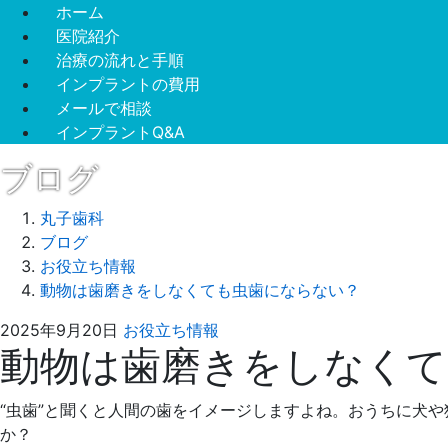
ホーム
医院紹介
治療の流れと手順
インプラントの費用
メールで相談
インプラントQ&A
ブログ
丸子歯科
ブログ
お役立ち情報
動物は歯磨きをしなくても虫歯にならない？
2025
丸
2025年9月20日
お役立ち情報
動物は歯磨きをしなくて
年
子
8
歯
月
科
“虫歯”と聞くと人間の歯をイメージしますよね。おうちに犬
25
か？